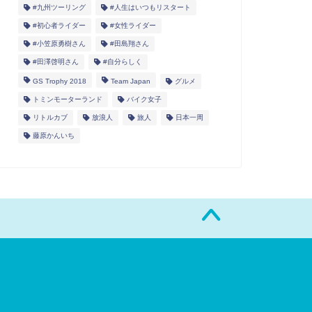
#九州ツーリング
#人生はいつもリスタート
#初心者ライダー
#女性ライダー
#小笠原勇樹さん
#田島翔さん
#田澤啓明さん
#自分らしく
GS Trophy 2018
Team Japan
グルメ
トミンモーターランド
バイク女子
リトルカブ
放浪人
旅人
日本一周
藤原かんいち