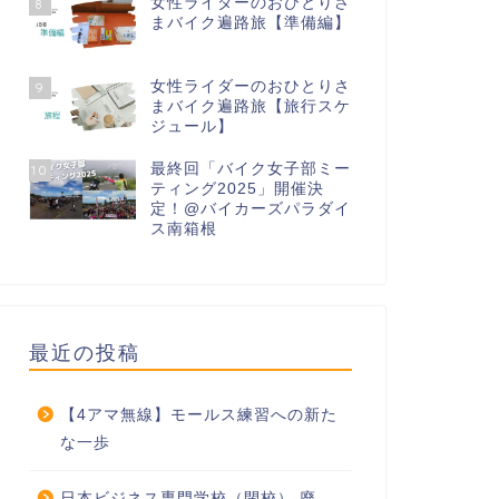
女性ライダーのおひとりさ
8
まバイク遍路旅【準備編】
女性ライダーのおひとりさ
9
まバイク遍路旅【旅行スケ
ジュール】
最終回「バイク女子部ミー
10
ティング2025」開催決
定！@バイカーズパラダイ
ス南箱根
最近の投稿
【4アマ無線】モールス練習への新た
な一歩
日本ビジネス専門学校（閉校） 廃