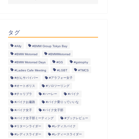
タグ
#Ally
#BMW Group Tokyo Bay
#BMW Motorrad
#BMWMotorrad
#BMW Motorrad Days
#GS
#gstrophy
#Ladies Cafe Meeting
#LGBT
#TMCS
#がんサバイバー
#アラフォー女子
#オートポリス
#ソロツーリング
#チャリブラ
#ハーレー
#バイク
#バイクお遍路
#バイク乗りっていいな
#バイク女子
#バイク女子部
#バイク女子部ミーティング
#ブックレビュー
#リターンライダー
#レディスバイク
#レディスライダー
#レディースライダー