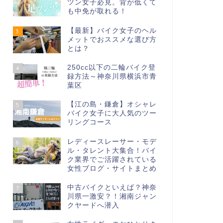
ツン女子必見。背が低くて
も中免が取れる！
【最新】バイク女子のヘル
3
メットでおススメな選び方
とは？
250cc以下の二輪バイク登
4
録方法～神奈川県横浜市青
葉区
【江の島・鎌倉】オシャレ
5
バイク女子に大人気のツー
リングコース
レディースレーサー・モデ
6
ル・タレント大集合！バイ
ク業界でご活躍されている
女性ブログ・サイトまとめ
中古バイクといえば？神奈
7
川県一激安？！湘南ジャン
クヤードへ潜入