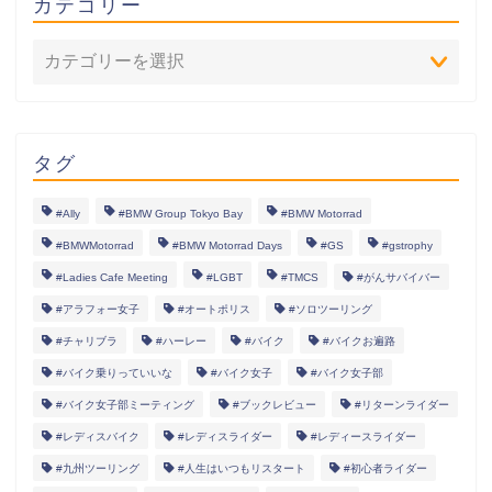
カテゴリー
タグ
#Ally
#BMW Group Tokyo Bay
#BMW Motorrad
#BMWMotorrad
#BMW Motorrad Days
#GS
#gstrophy
#Ladies Cafe Meeting
#LGBT
#TMCS
#がんサバイバー
#アラフォー女子
#オートポリス
#ソロツーリング
#チャリブラ
#ハーレー
#バイク
#バイクお遍路
#バイク乗りっていいな
#バイク女子
#バイク女子部
#バイク女子部ミーティング
#ブックレビュー
#リターンライダー
#レディスバイク
#レディスライダー
#レディースライダー
#九州ツーリング
#人生はいつもリスタート
#初心者ライダー