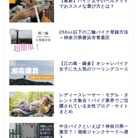
3
【最新】バイク女子のヘルメット
でおススメな選び方とは？
4
250cc以下の二輪バイク登録方法
～神奈川県横浜市青葉区
5
【江の島・鎌倉】オシャレバイク
女子に大人気のツーリングコース
6
レディースレーサー・モデル・タ
レント大集合！バイク業界でご活
躍されている女性ブログ・サイト
まとめ
7
中古バイクといえば？神奈川県一
激安？！湘南ジャンクヤードへ潜
入