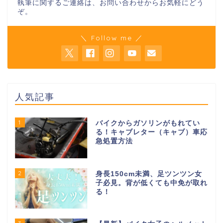
執筆に関するご連絡は、お問い合わせからお気軽にどう
ぞ。
＼ Follow me ／
人気記事
1
バイクからガソリンがもれてい
る！キャブレター（キャブ）車応
急処置方法
2
身長150cm未満、足ツンツン女
子必見。背が低くても中免が取れ
る！