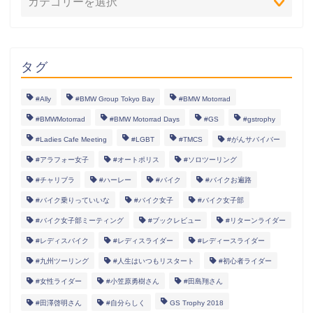
タグ
#Ally
#BMW Group Tokyo Bay
#BMW Motorrad
#BMWMotorrad
#BMW Motorrad Days
#GS
#gstrophy
#Ladies Cafe Meeting
#LGBT
#TMCS
#がんサバイバー
#アラフォー女子
#オートポリス
#ソロツーリング
#チャリブラ
#ハーレー
#バイク
#バイクお遍路
#バイク乗りっていいな
#バイク女子
#バイク女子部
#バイク女子部ミーティング
#ブックレビュー
#リターンライダー
#レディスバイク
#レディスライダー
#レディースライダー
#九州ツーリング
#人生はいつもリスタート
#初心者ライダー
#女性ライダー
#小笠原勇樹さん
#田島翔さん
#田澤啓明さん
#自分らしく
GS Trophy 2018