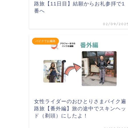
路旅【11日目】結願からお礼参拝で1
番へ
02/09/202
バイクでお遍路
女性ライダーのおひとりさまバイク遍
路旅【番外編】旅の途中でスキンヘッ
ド（剃頭）にしたよ！