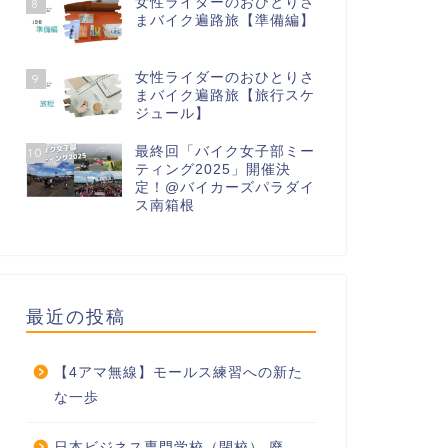
女性ライダーのおひとりさ
8
まバイク遍路旅【準備編】
女性ライダーのおひとりさ
9
まバイク遍路旅【旅行スケ
ジュール】
最終回「バイク女子部ミー
10
ティング2025」開催決
定！@バイカーズパラダイ
ス南箱根
最近の投稿
【4アマ無線】モールス練習への新た
な一歩
日本ビジネス専門学校（閉校） 廃