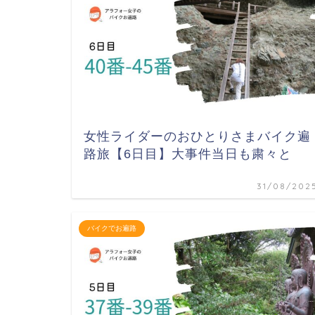
女性ライダーのおひとりさまバイク遍
路旅【6日目】大事件当日も粛々と
31/08/202
バイクでお遍路