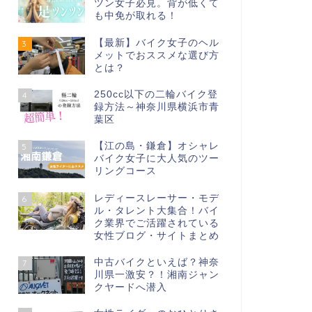
ツン女子必見。背が低くて
も中免が取れる！
【最新】バイク女子のヘル
3
メットでおススメな選び方
とは？
250cc以下の二輪バイク登
4
録方法～神奈川県横浜市青
葉区
【江の島・鎌倉】オシャレ
5
バイク女子に大人気のツー
リングコース
レディースレーサー・モデ
6
ル・タレント大集合！バイ
ク業界でご活躍されている
女性ブログ・サイトまとめ
中古バイクといえば？神奈
7
川県一激安？！湘南ジャン
クヤードへ潜入