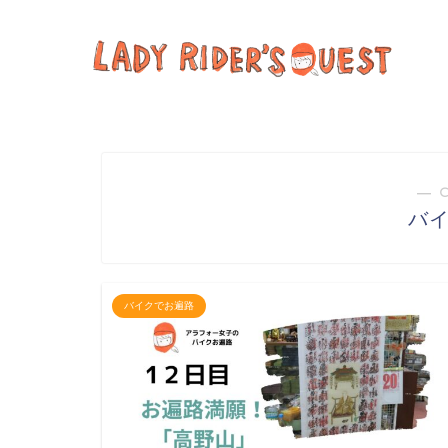
― 
バ
バイクでお遍路