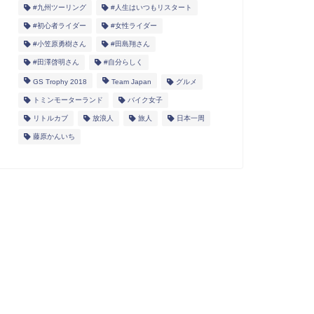
#九州ツーリング
#人生はいつもリスタート
#初心者ライダー
#女性ライダー
#小笠原勇樹さん
#田島翔さん
#田澤啓明さん
#自分らしく
GS Trophy 2018
Team Japan
グルメ
トミンモーターランド
バイク女子
リトルカブ
放浪人
旅人
日本一周
藤原かんいち