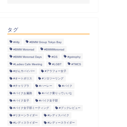
タグ
#Ally
#BMW Group Tokyo Bay
#BMW Motorrad
#BMWMotorrad
#BMW Motorrad Days
#GS
#gstrophy
#Ladies Cafe Meeting
#LGBT
#TMCS
#がんサバイバー
#アラフォー女子
#オートポリス
#ソロツーリング
#チャリブラ
#ハーレー
#バイク
#バイクお遍路
#バイク乗りっていいな
#バイク女子
#バイク女子部
#バイク女子部ミーティング
#ブックレビュー
#リターンライダー
#レディスバイク
#レディスライダー
#レディースライダー