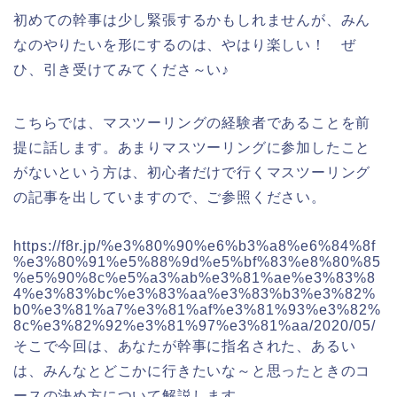
初めての幹事は少し緊張するかもしれませんが、みん
なのやりたいを形にするのは、やはり楽しい！ ぜ
ひ、引き受けてみてくださ～い♪
こちらでは、マスツーリングの経験者であることを前
提に話します。あまりマスツーリングに参加したこと
がないという方は、初心者だけで行くマスツーリング
の記事を出していますので、ご参照ください。
https://f8r.jp/%e3%80%90%e6%b3%a8%e6%84%8f
%e3%80%91%e5%88%9d%e5%bf%83%e8%80%85
%e5%90%8c%e5%a3%ab%e3%81%ae%e3%83%8
4%e3%83%bc%e3%83%aa%e3%83%b3%e3%82%
b0%e3%81%a7%e3%81%af%e3%81%93%e3%82%
8c%e3%82%92%e3%81%97%e3%81%aa/2020/05/
そこで今回は、あなたが幹事に指名された、あるい
は、みんなとどこかに行きたいな～と思ったときのコ
ースの決め方について解説します。