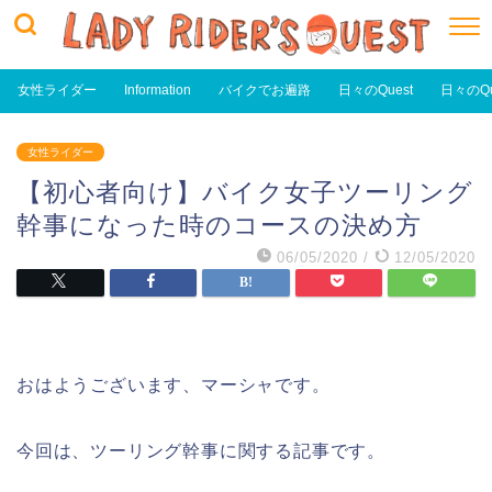
女性ライダー
Information
バイクでお遍路
日々のQuest
日々のQu
女性ライダー
【初心者向け】バイク女子ツーリング
幹事になった時のコースの決め方
06/05/2020
/
12/05/2020
おはようございます、マーシャです。
今回は、ツーリング幹事に関する記事です。