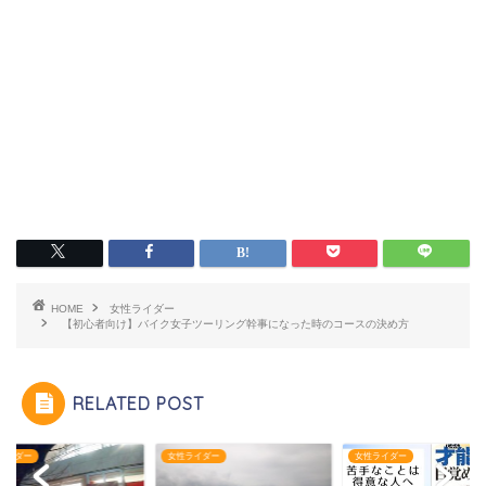
HOME
女性ライダー
【初心者向け】バイク女子ツーリング幹事になった時のコースの決め方
RELATED POST
ライダー
女性ライダー
女性ライダー