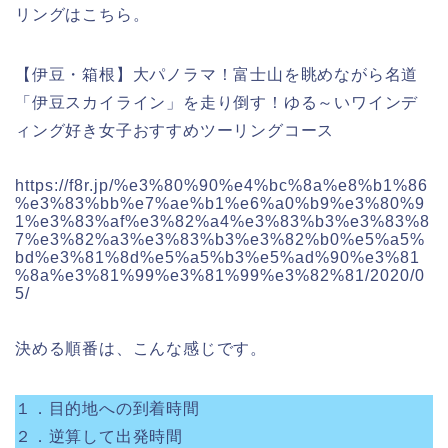
リングはこちら。
【伊豆・箱根】大パノラマ！富士山を眺めながら名道
「伊豆スカイライン」を走り倒す！ゆる～いワインデ
ィング好き女子おすすめツーリングコース
https://f8r.jp/%e3%80%90%e4%bc%8a%e8%b1%86
%e3%83%bb%e7%ae%b1%e6%a0%b9%e3%80%9
1%e3%83%af%e3%82%a4%e3%83%b3%e3%83%8
7%e3%82%a3%e3%83%b3%e3%82%b0%e5%a5%
bd%e3%81%8d%e5%a5%b3%e5%ad%90%e3%81
%8a%e3%81%99%e3%81%99%e3%82%81/2020/0
5/
決める順番は、こんな感じです。
１．目的地への到着時間
２．逆算して出発時間