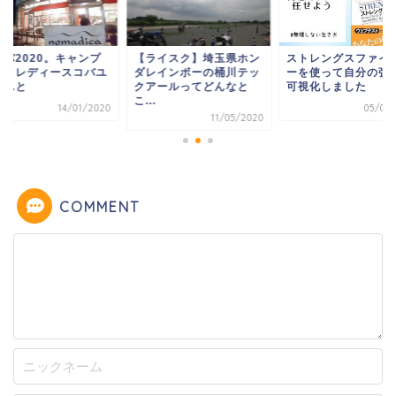
ライスク】埼玉県ホン
ストレングスファインダ
ノマパ2020。キャ
レインボーの桶川テッ
ーを使って自分の強みを
バイクレディースコ
アールってどんなと
可視化しました
リさんと
.
05/01/2018
14/01/
11/05/2020
COMMENT