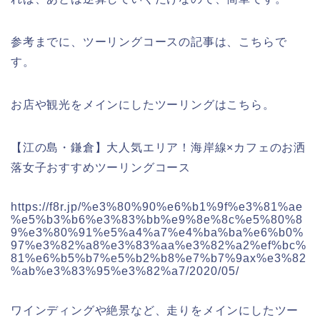
参考までに、ツーリングコースの記事は、こちらで
す。
お店や観光をメインにしたツーリングはこちら。
【江の島・鎌倉】大人気エリア！海岸線×カフェのお洒
落女子おすすめツーリングコース
https://f8r.jp/%e3%80%90%e6%b1%9f%e3%81%ae
%e5%b3%b6%e3%83%bb%e9%8e%8c%e5%80%8
9%e3%80%91%e5%a4%a7%e4%ba%ba%e6%b0%
97%e3%82%a8%e3%83%aa%e3%82%a2%ef%bc%
81%e6%b5%b7%e5%b2%b8%e7%b7%9ax%e3%82
%ab%e3%83%95%e3%82%a7/2020/05/
ワインディングや絶景など、走りをメインにしたツー