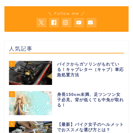
＼ Follow me ／
人気記事
1
バイクからガソリンがもれてい
る！キャブレター（キャブ）車応
急処置方法
2
身長150cm未満、足ツンツン女
子必見。背が低くても中免が取れ
る！
3
【最新】バイク女子のヘルメット
でおススメな選び方とは？