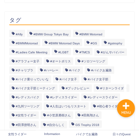
タグ
女性ライダー
#Ally
#BMW Group Tokyo Bay
#BMW Motorrad
Information
#BMWMotorrad
#BMW Motorrad Days
#GS
#gstrophy
#Ladies Cafe Meeting
#LGBT
#TMCS
#がんサバイバー
バイクでお遍路
#アラフォー女子
#オートポリス
#ソロツーリング
#チャリブラ
#ハーレー
#バイク
#バイクお遍路
日々のQuest
#バイク乗りっていいな
#バイク女子
#バイク女子部
#バイク女子部ミーティング
#ブックレビュー
#リターンライダー
#レディスバイク
#レディスライダー
#レディースライダー
#九州ツーリング
#人生はいつもリスタート
#初心者ライダー
MENU
#女性ライダー
#小笠原勇樹さん
#田島翔さん
#田澤啓明さん
#自分らしく
GS Trophy 2018
Information
女性ライダー
バイクでお遍路
日々のQuest
Team Japan
グルメ
トミンモーターランド
バイク女子