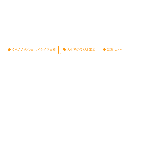
くらさんの今日もドライブ日和
人生初のラジオ出演
緊張した～