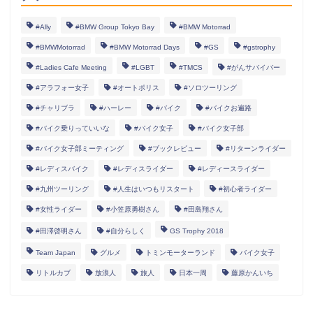
#Ally
#BMW Group Tokyo Bay
#BMW Motorrad
#BMWMotorrad
#BMW Motorrad Days
#GS
#gstrophy
#Ladies Cafe Meeting
#LGBT
#TMCS
#がんサバイバー
#アラフォー女子
#オートポリス
#ソロツーリング
#チャリブラ
#ハーレー
#バイク
#バイクお遍路
#バイク乗りっていいな
#バイク女子
#バイク女子部
#バイク女子部ミーティング
#ブックレビュー
#リターンライダー
#レディスバイク
#レディスライダー
#レディースライダー
#九州ツーリング
#人生はいつもリスタート
#初心者ライダー
#女性ライダー
#小笠原勇樹さん
#田島翔さん
#田澤啓明さん
#自分らしく
GS Trophy 2018
女性ライダー
Team Japan
グルメ
トミンモーターランド
バイク女子
リトルカブ
放浪人
旅人
日本一周
藤原かんいち
Information