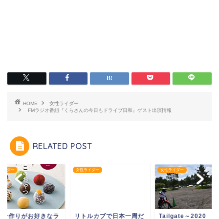
HOME
女性ライダー
FMラジオ番組『くらさんの今日もドライブ日和』ゲスト出演情報
RELATED POST
ライダー
女性ライダー
女性ライダー
菓子作りがお好きなラ
リトルカブで日本一周だ
Tailgate～2020