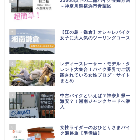
250cc以下の二輪バイク登録方法
～神奈川県横浜市青葉区
5
【江の島・鎌倉】オシャレバイク
女子に大人気のツーリングコース
6
レディースレーサー・モデル・タ
レント大集合！バイク業界でご活
躍されている女性ブログ・サイト
まとめ
7
中古バイクといえば？神奈川県一
激安？！湘南ジャンクヤードへ潜
入
8
女性ライダーのおひとりさまバイ
ク遍路旅【準備編】