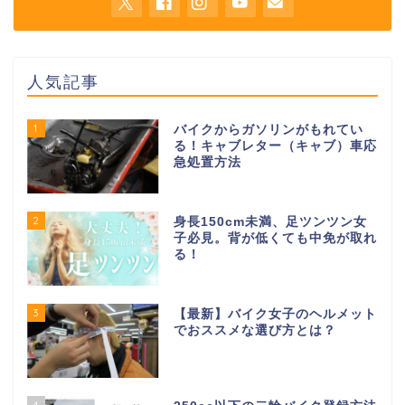
人気記事
1
バイクからガソリンがもれてい
る！キャブレター（キャブ）車応
急処置方法
2
身長150cm未満、足ツンツン女
子必見。背が低くても中免が取れ
る！
3
【最新】バイク女子のヘルメット
でおススメな選び方とは？
4