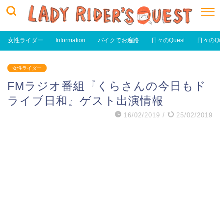
女性ライダー
Information
バイクでお遍路
日々のQuest
日々のQu
女性ライダー
FMラジオ番組『くらさんの今日もド
ライブ日和』ゲスト出演情報
16/02/2019
/
25/02/2019