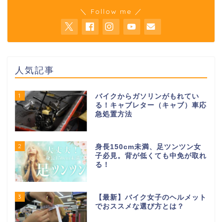
＼ Follow me ／
人気記事
1
バイクからガソリンがもれてい
る！キャブレター（キャブ）車応
急処置方法
2
身長150cm未満、足ツンツン女
子必見。背が低くても中免が取れ
る！
3
【最新】バイク女子のヘルメット
でおススメな選び方とは？