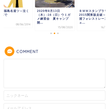
20年8月13日
ＢＭＷスタンプラリー
6/7-8 福島名道ツ～
木）-16（日）ウミガ
2015関東版走破～袖ヶ
泣く車で
練習会 夏キャンプ
浦フォレストレースウ
.
ェ...
08/06/
15/08/2020
16/11/2015
COMMENT