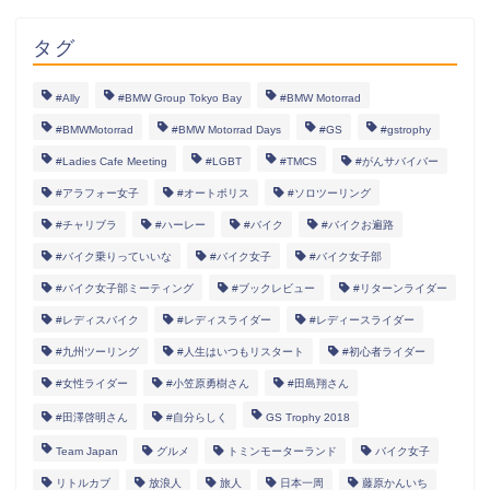
タグ
#Ally
#BMW Group Tokyo Bay
#BMW Motorrad
#BMWMotorrad
#BMW Motorrad Days
#GS
#gstrophy
#Ladies Cafe Meeting
#LGBT
#TMCS
#がんサバイバー
#アラフォー女子
#オートポリス
#ソロツーリング
#チャリブラ
#ハーレー
#バイク
#バイクお遍路
#バイク乗りっていいな
#バイク女子
#バイク女子部
#バイク女子部ミーティング
#ブックレビュー
#リターンライダー
#レディスバイク
#レディスライダー
#レディースライダー
#九州ツーリング
#人生はいつもリスタート
#初心者ライダー
#女性ライダー
#小笠原勇樹さん
#田島翔さん
#田澤啓明さん
#自分らしく
GS Trophy 2018
女性ライダー
Team Japan
グルメ
トミンモーターランド
バイク女子
リトルカブ
放浪人
旅人
日本一周
藤原かんいち