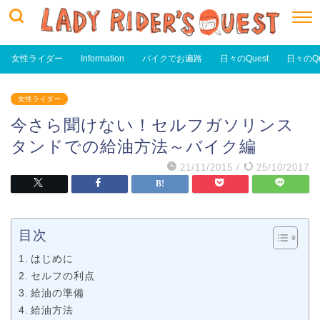
女性ライダー
Information
バイクでお遍路
日々のQuest
日々のQu
女性ライダー
今さら聞けない！セルフガソリンス
タンドでの給油方法～バイク編
21/11/2015
/
25/10/2017
目次
はじめに
セルフの利点
給油の準備
給油方法