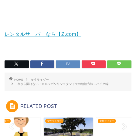
レンタルサーバーなら【Z.com】
HOME
女性ライダー
今さら聞けない！セルフガソリンスタンドでの給油方法～バイク編
RELATED POST
ライダー
女性ライダー
女性ライダー