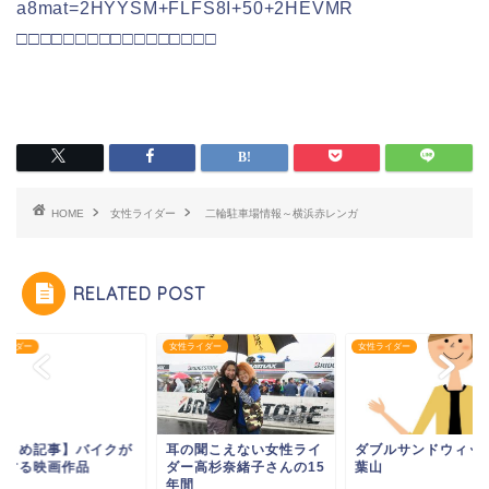
a8mat=2HYYSM+FLFS8I+50+2HEVMR
□□□□□□□□□□□□□□□□□
HOME
女性ライダー
二輪駐車場情報～横浜赤レンガ
RELATED POST
ライダー
女性ライダー
女性ライダー
まとめ記事】バイクが
耳の聞こえない女性ライ
ダブルサンドウィッ
場する映画作品
ダー高杉奈緒子さんの15
葉山
年間