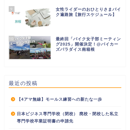
9
女性ライダーのおひとりさまバイ
ク遍路旅【旅行スケジュール】
10
最終回「バイク女子部ミーティン
グ2025」開催決定！@バイカー
ズパラダイス南箱根
最近の投稿
【4アマ無線】モールス練習への新たな一歩
日本ビジネス専門学校（閉校） 廃校・閉校した私立
専門学校卒業証明書の申請先