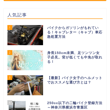
人気記事
1
バイクからガソリンがもれてい
る！キャブレター（キャブ）車応
急処置方法
2
身長150cm未満、足ツンツン女
子必見。背が低くても中免が取れ
る！
3
【最新】バイク女子のヘルメット
でおススメな選び方とは？
4
250cc以下の二輪バイク登録方法
～神奈川県横浜市青葉区