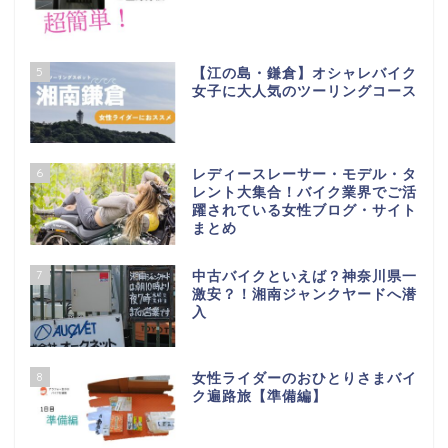
5
【江の島・鎌倉】オシャレバイク
女子に大人気のツーリングコース
6
レディースレーサー・モデル・タ
レント大集合！バイク業界でご活
躍されている女性ブログ・サイト
まとめ
7
中古バイクといえば？神奈川県一
激安？！湘南ジャンクヤードへ潜
入
8
女性ライダーのおひとりさまバイ
ク遍路旅【準備編】