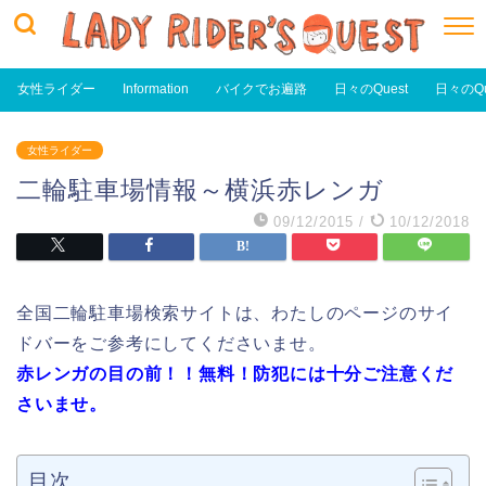
女性ライダー
Information
バイクでお遍路
日々のQuest
日々のQu
女性ライダー
二輪駐車場情報～横浜赤レンガ
09/12/2015
/
10/12/2018
全国二輪駐車場検索サイトは、わたしのページのサイ
ドバーをご参考にしてくださいませ。
赤レンガの目の前！！無料！防犯には十分ご注意くだ
さいませ。
目次