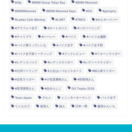
#Ally
#BMW Group Tokyo Bay
#BMW Motorrad
#BMWMotorrad
#BMW Motorrad Days
#GS
#gstrophy
#Ladies Cafe Meeting
#LGBT
#TMCS
#がんサバイバー
#アラフォー女子
#オートポリス
#ソロツーリング
#チャリブラ
#ハーレー
#バイク
#バイクお遍路
#バイク乗りっていいな
#バイク女子
#バイク女子部
#バイク女子部ミーティング
#ブックレビュー
#リターンライダー
#レディスバイク
#レディスライダー
#レディースライダー
#九州ツーリング
#人生はいつもリスタート
#初心者ライダー
#女性ライダー
#小笠原勇樹さん
#田島翔さん
#田澤啓明さん
#自分らしく
GS Trophy 2018
女性ライダー
Team Japan
グルメ
トミンモーターランド
バイク女子
リトルカブ
放浪人
旅人
日本一周
藤原かんいち
Information
バイクでお遍路