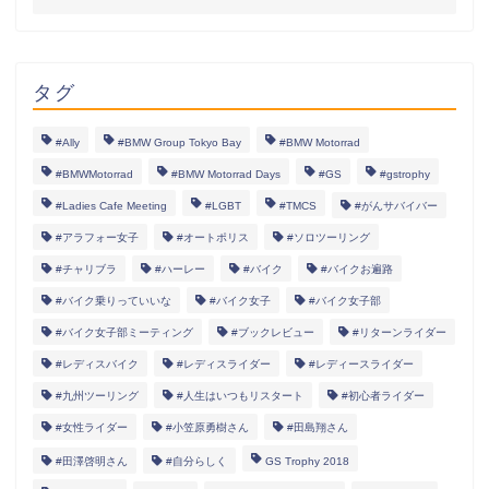
タグ
#Ally
#BMW Group Tokyo Bay
#BMW Motorrad
#BMWMotorrad
#BMW Motorrad Days
#GS
#gstrophy
#Ladies Cafe Meeting
#LGBT
#TMCS
#がんサバイバー
#アラフォー女子
#オートポリス
#ソロツーリング
#チャリブラ
#ハーレー
#バイク
#バイクお遍路
#バイク乗りっていいな
#バイク女子
#バイク女子部
#バイク女子部ミーティング
#ブックレビュー
#リターンライダー
#レディスバイク
#レディスライダー
#レディースライダー
#九州ツーリング
#人生はいつもリスタート
#初心者ライダー
#女性ライダー
#小笠原勇樹さん
#田島翔さん
#田澤啓明さん
#自分らしく
GS Trophy 2018