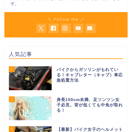
ぞ。
＼ Follow me ／
人気記事
1
バイクからガソリンがもれてい
る！キャブレター（キャブ）車応
急処置方法
2
身長150cm未満、足ツンツン女
子必見。背が低くても中免が取れ
る！
3
【最新】バイク女子のヘルメット