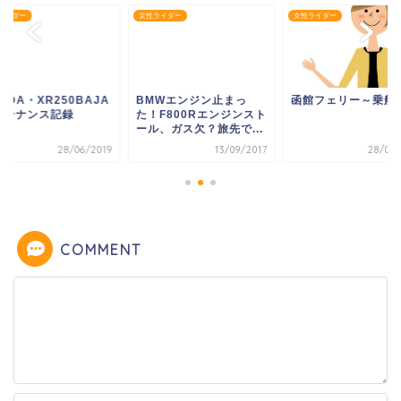
ライダー
女性ライダー
女性ライダー
NDA・XR250BAJA
BMWエンジン止まっ
函館フェリー～乗船
ンテナンス記録
た！F800Rエンジンスト
ール、ガス欠？旅先で...
28/06/2019
13/09/2017
28/08/
COMMENT