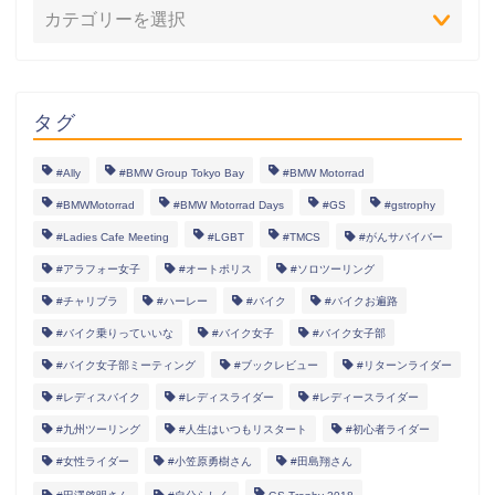
タグ
#Ally
#BMW Group Tokyo Bay
#BMW Motorrad
#BMWMotorrad
#BMW Motorrad Days
#GS
#gstrophy
#Ladies Cafe Meeting
#LGBT
#TMCS
#がんサバイバー
#アラフォー女子
#オートポリス
#ソロツーリング
#チャリブラ
#ハーレー
#バイク
#バイクお遍路
#バイク乗りっていいな
#バイク女子
#バイク女子部
#バイク女子部ミーティング
#ブックレビュー
#リターンライダー
#レディスバイク
#レディスライダー
#レディースライダー
#九州ツーリング
#人生はいつもリスタート
#初心者ライダー
#女性ライダー
#小笠原勇樹さん
#田島翔さん