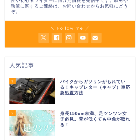
性や初心者ライダーに向けた情報を発信中です。取材や
執筆に関するご連絡は、お問い合わせからお気軽にどう
ぞ。
＼ Follow me ／
人気記事
1
バイクからガソリンがもれてい
る！キャブレター（キャブ）車応
急処置方法
2
身長150cm未満、足ツンツン女
子必見。背が低くても中免が取れ
る！