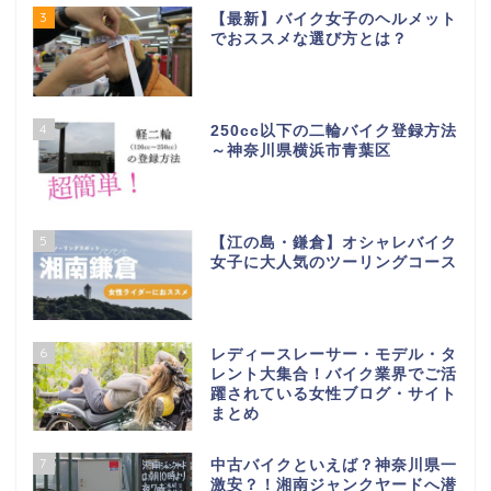
3
【最新】バイク女子のヘルメット
でおススメな選び方とは？
4
250cc以下の二輪バイク登録方法
～神奈川県横浜市青葉区
5
【江の島・鎌倉】オシャレバイク
女子に大人気のツーリングコース
6
レディースレーサー・モデル・タ
レント大集合！バイク業界でご活
躍されている女性ブログ・サイト
まとめ
7
中古バイクといえば？神奈川県一
激安？！湘南ジャンクヤードへ潜