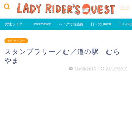
女性ライダー
Information
バイクでお遍路
日々のQuest
日々のQu
女性ライダー
スタンプラリー／む／道の駅 むら
やま
31/08/2015
/
21/10/2015