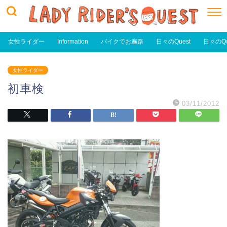
女性ライダー
Information
バイクでお遍路
日々のQuest
日々のQu
女性ライダー
初車検
03/11/2012