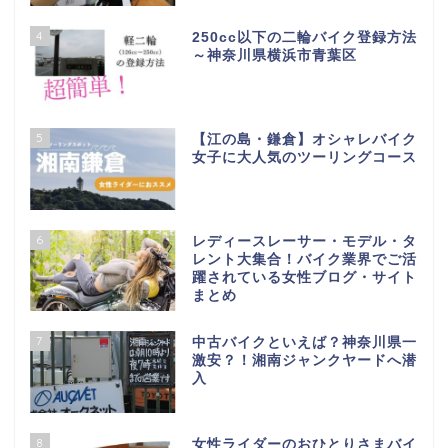
4
250cc以下の二輪バイク登録方法
～神奈川県横浜市青葉区
5
【江の島・鎌倉】オシャレバイク
女子に大人気のツーリングコース
6
レディースレーサー・モデル・タ
レント大集合！バイク業界でご活
躍されている女性ブログ・サイト
まとめ
7
中古バイクといえば？神奈川県一
激安？！湘南ジャンクヤードへ潜
入
8
女性ライダーのおひとりさまバイ