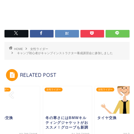
HOME
女性ライダー
キャンプ初心者がキャンプインストラクター養成講習会に参加しました
RELATED POST
ライダー
女性ライダー
女性ライダー
イル交換
冬の寒さにはBMWキル
タイヤ交換
ティングジャケットがお
ススメ！グローブも新調