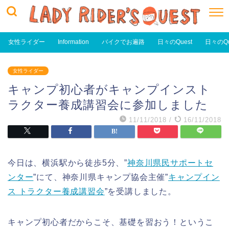
女性ライダー
Information
バイクでお遍路
日々のQuest
日々のQu
女性ライダー
キャンプ初心者がキャンプインスト
ラクター養成講習会に参加しました
11/11/2018
/
16/11/2018
今日は、横浜駅から徒歩5分、”
神奈川県民サポートセ
ンター
”にて、神奈川県キャンプ協会主催”
キャンプイン
ス トラクター養成講習会
”を受講しました。
キャンプ初心者だからこそ、基礎を習おう！というこ