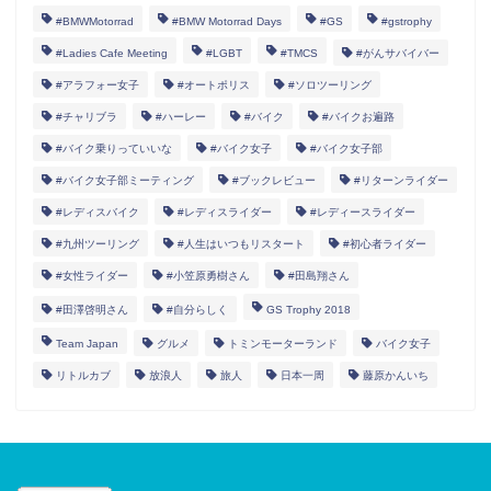
#BMWMotorrad
#BMW Motorrad Days
#GS
#gstrophy
#Ladies Cafe Meeting
#LGBT
#TMCS
#がんサバイバー
#アラフォー女子
#オートポリス
#ソロツーリング
#チャリブラ
#ハーレー
#バイク
#バイクお遍路
#バイク乗りっていいな
#バイク女子
#バイク女子部
#バイク女子部ミーティング
#ブックレビュー
#リターンライダー
#レディスバイク
#レディスライダー
#レディースライダー
#九州ツーリング
#人生はいつもリスタート
#初心者ライダー
#女性ライダー
#小笠原勇樹さん
#田島翔さん
#田澤啓明さん
#自分らしく
GS Trophy 2018
女性ライダー
Team Japan
グルメ
トミンモーターランド
バイク女子
リトルカブ
放浪人
旅人
日本一周
藤原かんいち
Information
バイクでお遍路