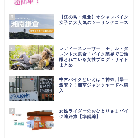
5
【江の島・鎌倉】オシャレバイク
女子に大人気のツーリングコース
6
レディースレーサー・モデル・タ
レント大集合！バイク業界でご活
躍されている女性ブログ・サイト
まとめ
7
中古バイクといえば？神奈川県一
激安？！湘南ジャンクヤードへ潜
入
8
女性ライダーのおひとりさまバイ
ク遍路旅【準備編】