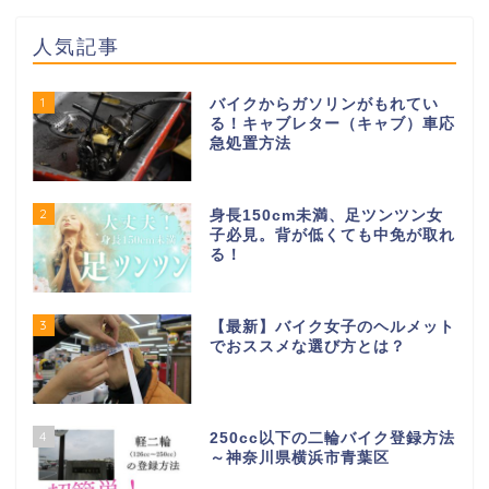
人気記事
1
バイクからガソリンがもれてい
る！キャブレター（キャブ）車応
急処置方法
2
身長150cm未満、足ツンツン女
子必見。背が低くても中免が取れ
る！
3
【最新】バイク女子のヘルメット
でおススメな選び方とは？
4
250cc以下の二輪バイク登録方法
～神奈川県横浜市青葉区