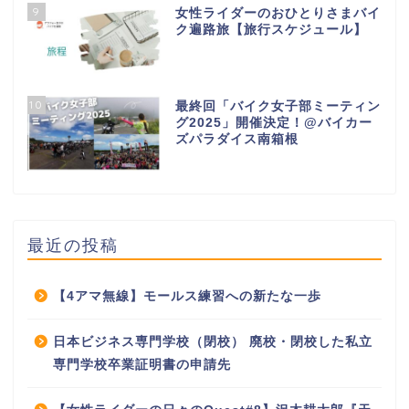
9
女性ライダーのおひとりさまバイ
ク遍路旅【旅行スケジュール】
10
最終回「バイク女子部ミーティン
グ2025」開催決定！@バイカー
ズパラダイス南箱根
最近の投稿
【4アマ無線】モールス練習への新たな一歩
日本ビジネス専門学校（閉校） 廃校・閉校した私立
専門学校卒業証明書の申請先