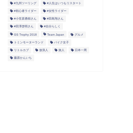
#九州ツーリング
#人生はいつもリスタート
#初心者ライダー
#女性ライダー
#小笠原勇樹さん
#田島翔さん
#田澤啓明さん
#自分らしく
GS Trophy 2018
Team Japan
グルメ
トミンモーターランド
バイク女子
リトルカブ
放浪人
旅人
日本一周
藤原かんいち