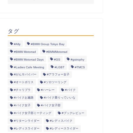
タグ
#Ally
#BMW Group Tokyo Bay
#BMW Motorrad
#BMWMotorrad
#BMW Motorrad Days
#GS
#gstrophy
#Ladies Cafe Meeting
#LGBT
#TMCS
#がんサバイバー
#アラフォー女子
#オートポリス
#ソロツーリング
#チャリブラ
#ハーレー
#バイク
#バイクお遍路
#バイク乗りっていいな
#バイク女子
#バイク女子部
#バイク女子部ミーティング
#ブックレビュー
#リターンライダー
#レディスバイク
#レディスライダー
#レディースライダー