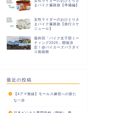
女性ライダーのおひとりさ
8
まバイク遍路旅【準備編】
女性ライダーのおひとりさ
9
まバイク遍路旅【旅行スケ
ジュール】
最終回「バイク女子部ミー
10
ティング2025」開催決
定！@バイカーズパラダイ
ス南箱根
最近の投稿
【4アマ無線】モールス練習への新た
な一歩
日本ビジネス専門学校（閉校） 廃