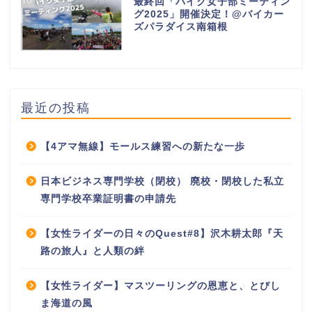
10
最終回「バイク女子部ミーティン
グ2025」開催決定！@バイカー
ズパラダイス南箱根
最近の投稿
【4アマ無線】モールス練習への新たな一歩
日本ビジネス専門学校（閉校） 廃校・閉校した私立
専門学校卒業証明書の申請先
【女性ライダーの日々のQuest#8】沢木耕太郎『天
路の旅人』と人類の絆
【女性ライダー】マスツーリングの恩恵と、とびし
ま海道の風