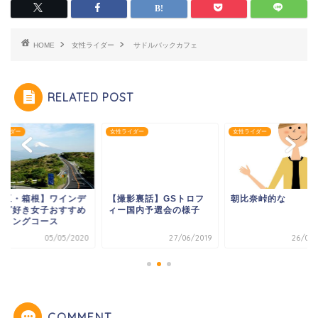
HOME
女性ライダー
サドルバックカフェ
RELATED POST
ライダー
女性ライダー
女性ライダー
伊豆・箱根】ワインデ
【撮影裏話】GSトロフ
朝比奈峠的な
ング好き女子おすすめ
ィー国内予選会の様子
ーリングコース
05/05/2020
27/06/2019
26/02/
COMMENT