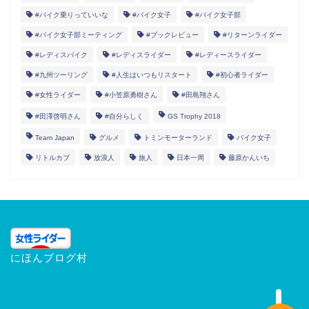
#バイク乗りっていいな
#バイク女子
#バイク女子部
#バイク女子部ミーティング
#ブックレビュー
#リターンライダー
#レディスバイク
#レディスライダー
#レディースライダー
#九州ツーリング
#人生はいつもリスタート
#初心者ライダー
#女性ライダー
#小笠原勇樹さん
#田島翔さん
#田澤啓明さん
#自分らしく
GS Trophy 2018
女性ライダー
Team Japan
グルメ
トミンモーターランド
バイク女子
リトルカブ
放浪人
旅人
日本一周
藤原かんいち
Information
バイクでお遍路
日々のQuest
にほんブログ村