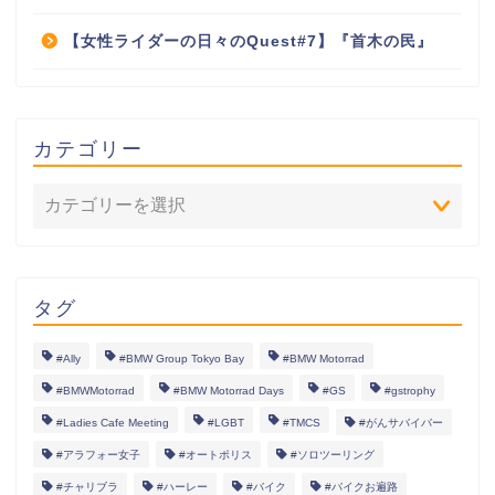
【女性ライダーの日々のQuest#7】『首木の民』
カテゴリー
タグ
#Ally
#BMW Group Tokyo Bay
#BMW Motorrad
#BMWMotorrad
#BMW Motorrad Days
#GS
#gstrophy
#Ladies Cafe Meeting
#LGBT
#TMCS
#がんサバイバー
#アラフォー女子
#オートポリス
#ソロツーリング
#チャリブラ
#ハーレー
#バイク
#バイクお遍路