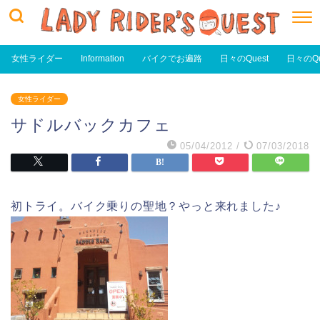
女性ライダー
Information
バイクでお遍路
日々のQuest
日々のQu
女性ライダー
サドルバックカフェ
05/04/2012
/
07/03/2018
初トライ。バイク乗りの聖地？やっと来れました♪