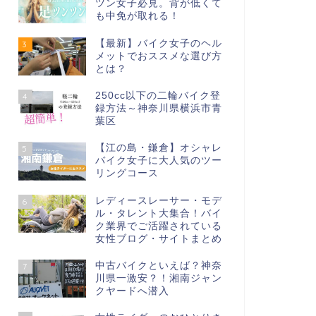
ツン女子必見。背が低くて
も中免が取れる！
【最新】バイク女子のヘル
3
メットでおススメな選び方
とは？
250cc以下の二輪バイク登
4
録方法～神奈川県横浜市青
葉区
【江の島・鎌倉】オシャレ
5
バイク女子に大人気のツー
リングコース
レディースレーサー・モデ
6
ル・タレント大集合！バイ
ク業界でご活躍されている
性ライダー
女性ライダー
女性ブログ・サイトまとめ
中古バイクといえば？神奈
7
川県一激安？！湘南ジャン
クヤードへ潜入