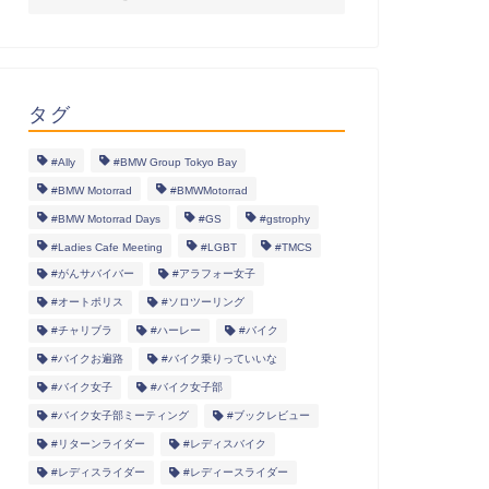
タグ
#Ally
#BMW Group Tokyo Bay
#BMW Motorrad
#BMWMotorrad
#BMW Motorrad Days
#GS
#gstrophy
#Ladies Cafe Meeting
#LGBT
#TMCS
#がんサバイバー
#アラフォー女子
#オートポリス
#ソロツーリング
#チャリブラ
#ハーレー
#バイク
#バイクお遍路
#バイク乗りっていいな
#バイク女子
#バイク女子部
#バイク女子部ミーティング
#ブックレビュー
#リターンライダー
#レディスバイク
#レディスライダー
#レディースライダー