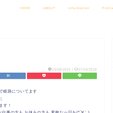
HOME
ABOUT
Information
Profil
23/09/2015
/
07/03/2018
道で岐路についてます
た
ます！
事の方も お休みの方も 素敵な一日を(*´∀｀)