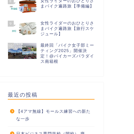
女性ライダーのおひとりさ
8
奈川県のライダーズベースカ
オイル交換
まバイク遍路旅【準備編】
ェ「リバティ」攻略！
女性ライダーのおひとりさ
9
30/03/2025
15/12/201
まバイク遍路旅【旅行スケ
ジュール】
最終回「バイク女子部ミー
10
ティング2025」開催決
定！@バイカーズパラダイ
ス南箱根
最近の投稿
【4アマ無線】モールス練習への新た
な一歩
日本ビジネス専門学校（閉校） 廃