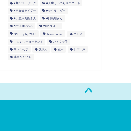
#九州ツーリング
#人生はいつもリスタート
#初心者ライダー
#女性ライダー
#小笠原勇樹さん
#田島翔さん
#田澤啓明さん
#自分らしく
GS Trophy 2018
Team Japan
グルメ
トミンモーターランド
バイク女子
リトルカブ
放浪人
旅人
日本一周
藤原かんいち