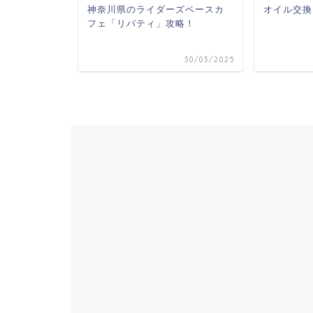
浜】 Cafe
神奈川県のライダーズベースカ
オイル交換
Box）さん
フェ「リバティ」攻略！
06/06/2020
30/03/2025